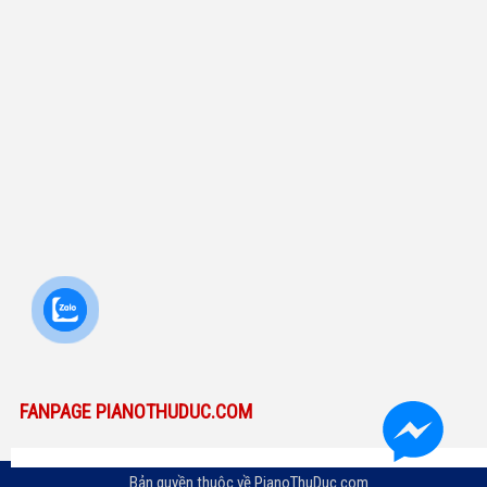
FANPAGE PIANOTHUDUC.COM
Bản quyền thuộc về
PianoThuDuc.com