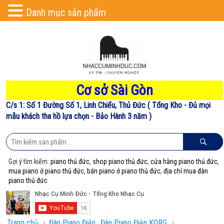
Danh mục sản phẩm
Cơ sở Sài Gòn
C/s 1: Số 1 Đường Số 1, Linh Chiểu, Thủ Đức ( Tổng Kho - Đủ mọi
mẫu khách tha hồ lựa chọn - Bảo Hành 3 năm )
Gợi ý tìm kiếm:
piano thủ đức
,
shop piano thủ đức
,
cửa hàng piano thủ đức
,
mua piano ở piano thủ đức
,
bán piano ở piano thủ đức
,
địa chỉ mua đàn
piano thủ đức
›
›
Trang chủ
Đàn Piano Điện
Đàn Piano Điện KORG