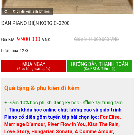
Click để xem ảnh lớn hơn
ĐÀN PIANO ĐIỆN KORG C-3200
9.900.000
Giá cũ: 11.000.000
VNĐ
Giá KM:
VNĐ
Lượt mua:
1273
MUA NGAY
HƯỚNG DẪN THANH TOÁN
(Giao hàng toàn quốc)
(Cod/ ATM/ Tiền mặt)
Quà tặng & phụ kiện đi kèm
+ Giảm 10% học phí khi đăng ký học Offline tại trung tâm
+
Tặng khóa học online chất lượng cao và giáo trình
Piano cổ điển gồm tuyển tập bài chọn lọc:
For Elise,
Marriage D’amour, River Flow In You, Kiss The Rain,
Love Story, Hungarian Sonata, A Comme Amour,