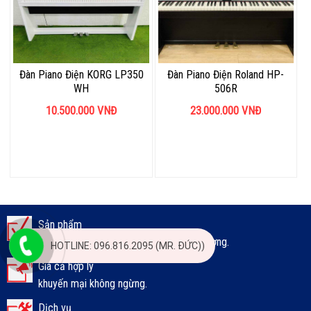
Đàn Piano Điện KORG LP350
Đàn Piano Điện Roland HP-
WH
506R
10.500.000
VNĐ
23.000.000
VNĐ
Sản phẩm
Đa dạng, chất lượng, phù hợp mọi đối tượng.
HOTLINE: 096.816.2095 (MR. ĐỨC))
Giá cả hợp lý
khuyến mại không ngừng.
Dịch vụ