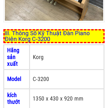
III. Thông Số Kỹ Thuật Đàn Piano
Điện Korg C-3200
Hãng
sản
Korg
xuất
Model
C-3200
kích
1350 x 430 x 920 mm
thướt