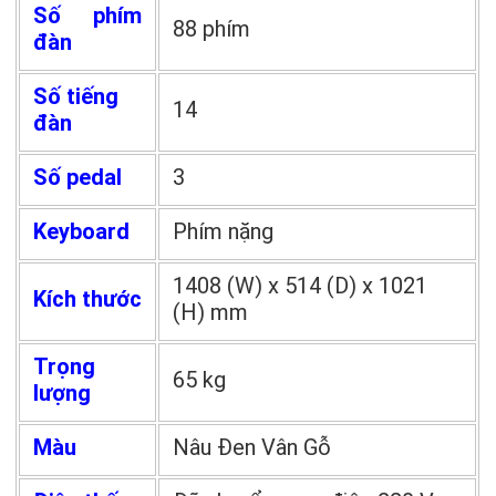
Số phím
88 phím
đàn
Số tiếng
14
đàn
Số pedal
3
Keyboard
Phím nặng
1408 (W) x 514 (D) x 1021
Kích thước
(H) mm
Trọng
65 kg
lượng
Màu
Nâu Đen Vân Gỗ