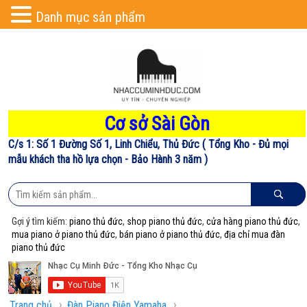
Danh mục sản phẩm
Cơ sở Sài Gòn
C/s 1: Số 1 Đường Số 1, Linh Chiểu, Thủ Đức ( Tổng Kho - Đủ mọi
mẫu khách tha hồ lựa chọn - Bảo Hành 3 năm )
Gợi ý tìm kiếm:
piano thủ đức
,
shop piano thủ đức
,
cửa hàng piano thủ đức
,
mua piano ở piano thủ đức
,
bán piano ở piano thủ đức
,
địa chỉ mua đàn
piano thủ đức
›
›
Trang chủ
Đàn Piano Điện Yamaha