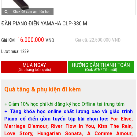
Click để xem ảnh lớn hơn
ĐÀN PIANO ĐIỆN YAMAHA CLP-330 M
16.000.000
Giá cũ: 22.500.000
VNĐ
Giá KM:
VNĐ
Lượt mua:
1289
MUA NGAY
HƯỚNG DẪN THANH TOÁN
(Giao hàng toàn quốc)
(Cod/ ATM/ Tiền mặt)
Quà tặng & phụ kiện đi kèm
+ Giảm 10% học phí khi đăng ký học Offline tại trung tâm
+
Tặng khóa học online chất lượng cao và giáo trình
Piano cổ điển gồm tuyển tập bài chọn lọc:
For Elise,
Marriage D’amour, River Flow In You, Kiss The Rain,
Love Story, Hungarian Sonata, A Comme Amour,