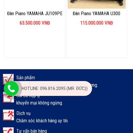
Đàn Piano YAMAHA JU109PE
Đàn Piano YAMAHA U300
63.500.000
VNĐ
115.000.000
VNĐ
Sản phẩm
Đa dạng, chất lượng, phù hợp mọi đối tượng.
HOTLINE: 096.816.2095 (MR. ĐỨC))
Giá cả hợp lý
khuyến mại không ngừng.
Dịch vụ
Chăm sóc khách hàng uy tín.
Tư vấn bán hàng