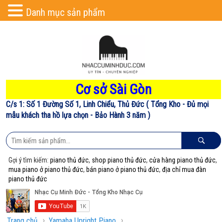
Danh mục sản phẩm
Cơ sở Sài Gòn
C/s 1: Số 1 Đường Số 1, Linh Chiểu, Thủ Đức ( Tổng Kho - Đủ mọi
mẫu khách tha hồ lựa chọn - Bảo Hành 3 năm )
Gợi ý tìm kiếm:
piano thủ đức
,
shop piano thủ đức
,
cửa hàng piano thủ đức
,
mua piano ở piano thủ đức
,
bán piano ở piano thủ đức
,
địa chỉ mua đàn
piano thủ đức
›
›
Trang chủ
Yamaha Upright Piano