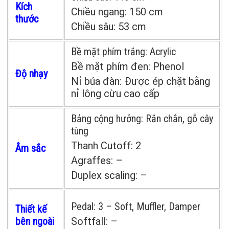
Kích
Chiều ngang:
150 cm
thước
Chiều sâu:
53 cm
Bề mặt phím trắng:
Acrylic
Bề mặt phím đen:
Phenol
Độ nhạy
Nỉ búa đàn:
Được ép chặt bằng
nỉ lông cừu cao cấp
Bảng cộng hưởng:
Rắn chắn, gỗ cây
tùng
Thanh Cutoff:
2
Âm sắc
Agraffes:
–
Duplex scaling:
–
Pedal:
3 – Soft, Muffler, Damper
Thiết kế
bên ngoài
Softfall:
–