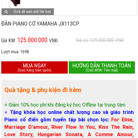
Click để xem ảnh lớn hơn
ĐÀN PIANO CƠ YAMAHA JX113CP
125.000.000
Giá cũ: 129.000.000
VNĐ
Giá KM:
VNĐ
Lượt mua:
1698
MUA NGAY
HƯỚNG DẪN THANH TOÁN
(Giao hàng toàn quốc)
(Cod/ ATM/ Tiền mặt)
Quà tặng & phụ kiện đi kèm
+ Giảm 10% học phí khi đăng ký học Offline tại trung tâm
+
Tặng khóa học online chất lượng cao và giáo trình
Piano cổ điển gồm tuyển tập bài chọn lọc:
For Elise,
Marriage D’amour, River Flow In You, Kiss The Rain,
Love Story, Hungarian Sonata, A Comme Amour,