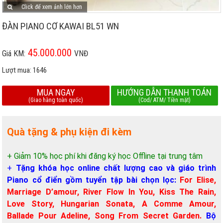
Click để xem ảnh lớn hơn
ĐÀN PIANO CƠ KAWAI BL51 WN
45.000.000
Giá KM:
VNĐ
Lượt mua:
1646
MUA NGAY
HƯỚNG DẪN THANH TOÁN
(Giao hàng toàn quốc)
(Cod/ ATM/ Tiền mặt)
Quà tặng & phụ kiện đi kèm
+ Giảm 10% học phí khi đăng ký học Offline tại trung tâm
+
Tặng khóa học online chất lượng cao và giáo trình
Piano cổ điển gồm tuyển tập bài chọn lọc:
For Elise,
Marriage D’amour, River Flow In You, Kiss The Rain,
Love Story, Hungarian Sonata, A Comme Amour,
Ballade Pour Adeline, Song From Secret Garden.
Bộ