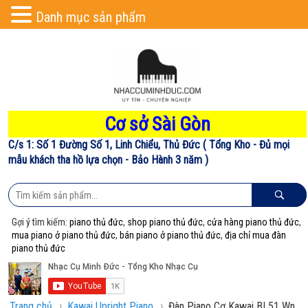
Danh mục sản phẩm
Cơ sở Sài Gòn
C/s 1: Số 1 Đường Số 1, Linh Chiểu, Thủ Đức ( Tổng Kho - Đủ mọi
mẫu khách tha hồ lựa chọn - Bảo Hành 3 năm )
Gợi ý tìm kiếm:
piano thủ đức
,
shop piano thủ đức
,
cửa hàng piano thủ đức
,
mua piano ở piano thủ đức
,
bán piano ở piano thủ đức
,
địa chỉ mua đàn
piano thủ đức
›
›
Trang chủ
Kawai Upright Piano
Đàn Piano Cơ Kawai BL51 Wn