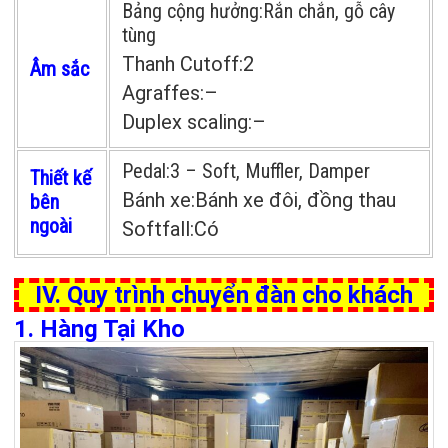
Bảng cộng hưởng:
Rắn chắn, gỗ cây
tùng
Thanh Cutoff:
2
Âm sắc
Agraffes:
–
Duplex scaling:
–
Pedal:
3 – Soft, Muffler, Damper
Thiết kế
Bánh xe:
Bánh xe đôi, đồng thau
bên
ngoài
Softfall:
Có
IV. Quy trình chuyển đàn cho khách
1. Hàng Tại Kho