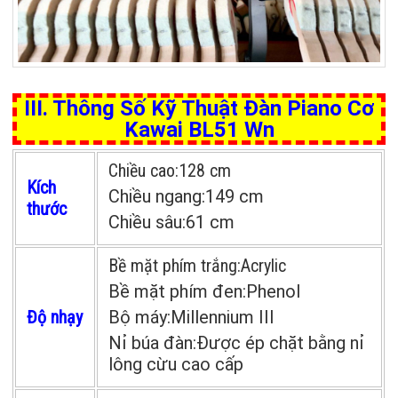
III. Thông Số Kỹ Thuật Đàn Piano Cơ
Kawai BL51 Wn
Chiều cao:
128 cm
Kích
Chiều ngang:
149 cm
thước
Chiều sâu:
61 cm
Bề mặt phím trắng:
Acrylic
Bề mặt phím đen:
Phenol
Độ nhạy
Bộ máy:
Millennium III
Nỉ búa đàn:
Được ép chặt bằng nỉ
lông cừu cao cấp